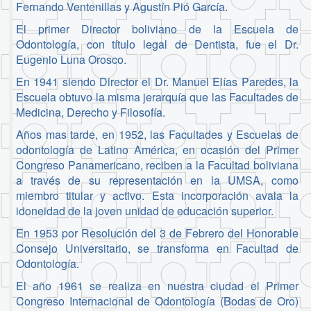
Fernando Ventenillas y Agustín Pió García.
El primer Director boliviano de la Escuela de
Odontología, con título legal de Dentista, fue el Dr.
Eugenio Luna Orosco.
En 1941 siendo Director el Dr. Manuel Elías Paredes, la
Escuela obtuvo la misma jerarquía que las Facultades de
Medicina, Derecho y Filosofía.
Años mas tarde, en 1952, las Facultades y Escuelas de
odontología de Latino América, en ocasión del Primer
Congreso Panamericano, reciben a la Facultad boliviana
a través de su representación en la UMSA, como
miembro titular y activo. Esta incorporación avala la
idoneidad de la joven unidad de educación superior.
En 1953 por Resolución del 3 de Febrero del Honorable
Consejo Universitario, se transforma en Facultad de
Odontología.
El año 1961 se realiza en nuestra ciudad el Primer
Congreso Internacional de Odontología (Bodas de Oro)