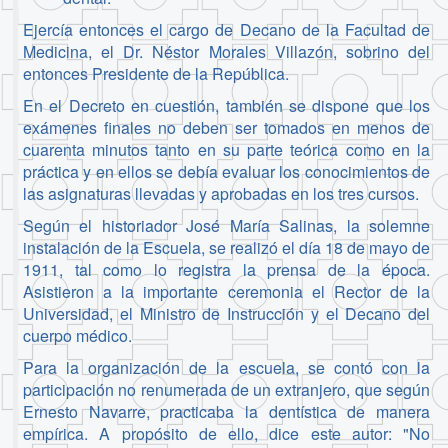
Ejercía entonces el cargo de Decano de la Facultad de
Medicina, el Dr. Néstor Morales Villazón, sobrino del
entonces Presidente de la República.
En el Decreto en cuestión, también se dispone que los
exámenes finales no deben ser tomados en menos de
cuarenta minutos tanto en su parte teórica como en la
práctica y en ellos se debía evaluar los conocimientos de
las asignaturas llevadas y aprobadas en los tres cursos.
Según el historiador José María Salinas, la solemne
instalación de la Escuela, se realizó el día 18 de mayo de
1911, tal como lo registra la prensa de la época.
Asistieron a la importante ceremonia el Rector de la
Universidad, el Ministro de Instrucción y el Decano del
cuerpo médico.
Para la organización de la escuela, se contó con la
participación no renumerada de un extranjero, que según
Ernesto Navarre, practicaba la dentística de manera
empírica. A propósito de ello, dice este autor: "No