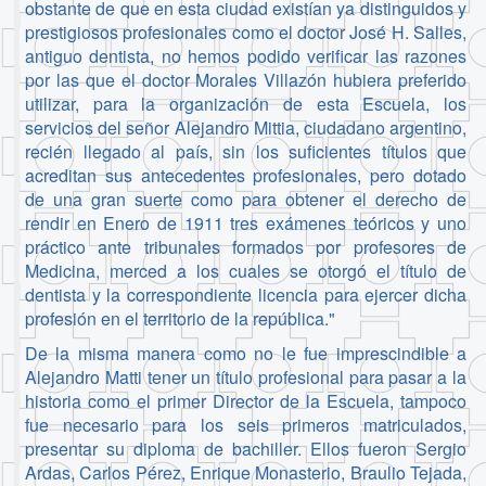
obstante de que en esta ciudad existían ya distinguidos y
prestigiosos profesionales como el doctor José H. Salles,
antiguo dentista, no hemos podido verificar las razones
por las que el doctor Morales Villazón hubiera preferido
utilizar, para la organización de esta Escuela, los
servicios del señor Alejandro Mittia, ciudadano argentino,
recién llegado al país, sin los suficientes títulos que
acreditan sus antecedentes profesionales, pero dotado
de una gran suerte como para obtener el derecho de
rendir en Enero de 1911 tres exámenes teóricos y uno
práctico ante tribunales formados por profesores de
Medicina, merced a los cuales se otorgó el título de
dentista y la correspondiente licencia para ejercer dicha
profesión en el territorio de la república."
De la misma manera como no le fue imprescindible a
Alejandro Matti tener un título profesional para pasar a la
historia como el primer Director de la Escuela, tampoco
fue necesario para los seis primeros matriculados,
presentar su diploma de bachiller. Ellos fueron Sergio
Ardas, Carlos Pérez, Enrique Monasterio, Braulio Tejada,