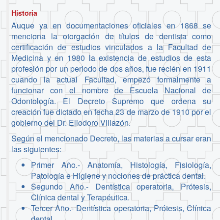
Historia
Auque ya en documentaciones oficiales en 1868 se
menciona la otorgación de títulos de dentista como
certificación de estudios vinculados a la Facultad de
Medicina y en 1980 la existencia de estudios de esta
profesión por un periodo de dos años, fue recién en 1911
cuando la actual Facultad, empezó formalmente a
funcionar con el nombre de Escuela Nacional de
Odontología. El Decreto Supremo que ordena su
creación fue dictado en fecha 23 de marzo de 1910 por el
gobierno del Dr. Eliodoro Villazón.
Según el mencionado Decreto, las materias a cursar eran
las siguientes:
Primer Año.- Anatomía, Histología, Fisiología,
Patología e Higiene y nociones de práctica dental.
Segundo Año.- Dentística operatoria, Prótesis,
Clínica dental y Terapéutica.
Tercer Año.- Dentística operatoria, Prótesis, Clínica
dental.