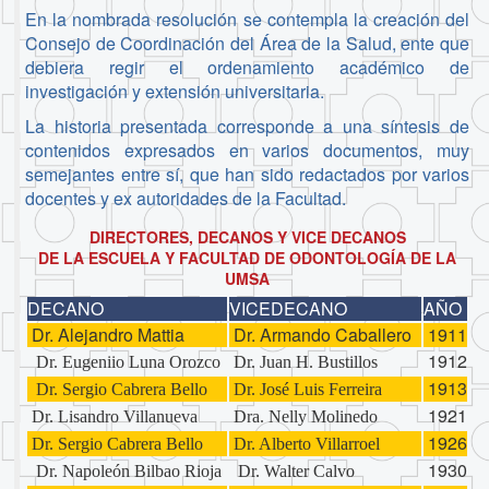
En la nombrada resolución se contempla la creación del
Consejo de Coordinación del Área de la Salud, ente que
debiera regir el ordenamiento académico de
investigación y extensión universitaria.
La historia presentada corresponde a una síntesis de
contenidos expresados en varios documentos, muy
semejantes entre sí, que han sido redactados por varios
docentes y ex autoridades de la Facultad.
DIRECTORES, DECANOS Y VICE DECANOS
DE LA ESCUELA Y FACULTAD DE ODONTOLOGÍA DE LA
UMSA
DECANO
VICEDECANO
AÑO
Dr. Alejandro Mattia
Dr. Armando Caballero
1911
1912
Dr. Eugeniio Luna Orozco
Dr. Juan H. Bustillos
1913
Dr. Sergio Cabrera Bello
Dr. José Luis Ferreira
1921
Dr. Lisandro Villanueva
Dra. Nelly Molinedo
1926
Dr. Sergio Cabrera Bello
Dr. Alberto Villarroel
1930
Dr. Napoleón Bilbao Rioja
Dr. Walter Calvo