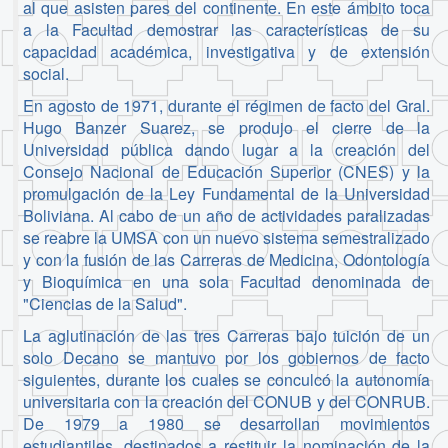
al que asisten pares del continente. En este ámbito toca
a la Facultad demostrar las características de su
capacidad académica, investigativa y de extensión
social.
En agosto de 1971, durante el régimen de facto del Gral.
Hugo Banzer Suarez, se produjo el cierre de la
Universidad pública dando lugar a la creación del
Consejo Nacional de Educación Superior (CNES) y la
promulgación de la Ley Fundamental de la Universidad
Boliviana. Al cabo de un año de actividades paralizadas
se reabre la UMSA con un nuevo sistema semestralizado
y con la fusión de las Carreras de Medicina, Odontología
y Bioquímica en una sola Facultad denominada de
"Ciencias de la Salud".
La aglutinación de las tres Carreras bajo tuición de un
solo Decano se mantuvo por los gobiernos de facto
siguientes, durante los cuales se conculcó la autonomía
universitaria con la creación del CONUB y del CONRUB.
De 1979 a 1980 se desarrollan movimientos
estudiantiles, destinados a restituir la nominación de la