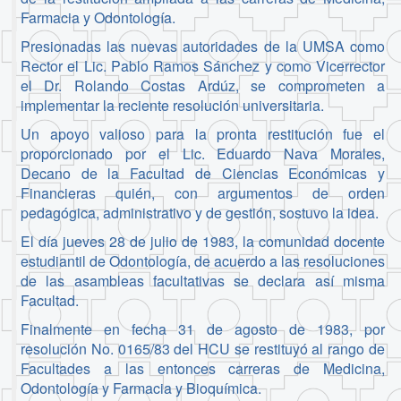
Farmacia y Odontología.
Presionadas las nuevas autoridades de la UMSA como
Rector el Lic. Pablo Ramos Sánchez y como Vicerrector
el Dr. Rolando Costas Ardúz, se comprometen a
implementar la reciente resolución universitaria.
Un apoyo valioso para la pronta restitución fue el
proporcionado por el Lic. Eduardo Nava Morales,
Decano de la Facultad de Ciencias Económicas y
Financieras quién, con argumentos de orden
pedagógica, administrativo y de gestión, sostuvo la idea.
El día jueves 28 de julio de 1983, la comunidad docente
estudiantil de Odontología, de acuerdo a las resoluciones
de las asambleas facultativas se declara así misma
Facultad.
Finalmente en fecha 31 de agosto de 1983, por
resolución No. 0165/83 del HCU se restituyó al rango de
Facultades a las entonces carreras de Medicina,
Odontología y Farmacia y Bioquímica.