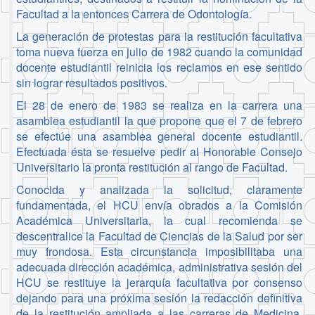
Facultad a la entonces Carrera de Odontología.
La generación de protestas para la restitución facultativa
toma nueva fuerza en julio de 1982 cuando la comunidad
docente estudiantil reinicia los reclamos en ese sentido
sin lograr resultados positivos.
El 28 de enero de 1983 se realiza en la carrera una
asamblea estudiantil la que propone que el 7 de febrero
se efectúe una asamblea general docente estudiantil.
Efectuada ésta se resuelve pedir al Honorable Consejo
Universitario la pronta restitución al rango de Facultad.
Conocida y analizada la solicitud, claramente
fundamentada, el HCU envía obrados a la Comisión
Académica Universitaria, la cual recomienda se
descentralice la Facultad de Ciencias de la Salud por ser
muy frondosa. Esta circunstancia imposibilitaba una
adecuada dirección académica, administrativa sesión del
HCU se restituye la jerarquía facultativa por consenso
dejando para una próxima sesión la redacción definitiva
de la restitución ampliada a las carreras de Medicina,