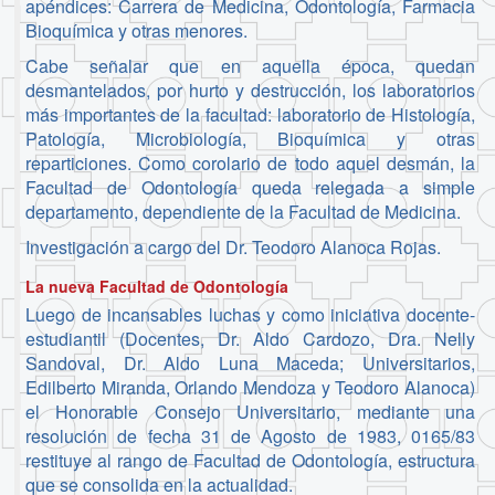
apéndices: Carrera de Medicina, Odontología, Farmacia
Bioquímica y otras menores.
Cabe señalar que en aquella época, quedan
desmantelados, por hurto y destrucción, los laboratorios
más importantes de la facultad: laboratorio de Histología,
Patología, Microbiología, Bioquímica y otras
reparticiones. Como corolario de todo aquel desmán, la
Facultad de Odontología queda relegada a simple
departamento, dependiente de la Facultad de Medicina.
Investigación a cargo del Dr. Teodoro Alanoca Rojas.
La nueva Facultad de Odontología
Luego de incansables luchas y como iniciativa docente-
estudiantil (Docentes, Dr. Aldo Cardozo, Dra. Nelly
Sandoval, Dr. Aldo Luna Maceda; Universitarios,
Edilberto Miranda, Orlando Mendoza y Teodoro Alanoca)
el Honorable Consejo Universitario, mediante una
resolución de fecha 31 de Agosto de 1983, 0165/83
restituye al rango de Facultad de Odontología, estructura
que se consolida en la actualidad.